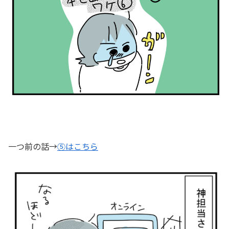
一つ前の話→
⑤はこちら